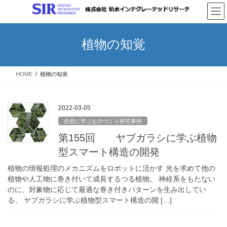
コ
ナ
ン
ビ
テ
ゲ
ン
ー
植物の知覚
ツ
シ
へ
ョ
ス
ン
HOME
植物の知覚
キ
に
ッ
移
プ
動
2022-03-05
自然に学ぶものづくり研究事例
第155回 ヤブガラシに学ぶ植物
型スマート構造の開発
植物の情報処理のメカニズムをロボットに活かす 光を求めて他の
植物や人工物に巻き付いて成長するつる植物。 神経系をもたない
のに、対象物に応じて最適な巻き付きパターンを生み出してい
る、 ヤブガラシに学ぶ植物型スマート構造の開 […]