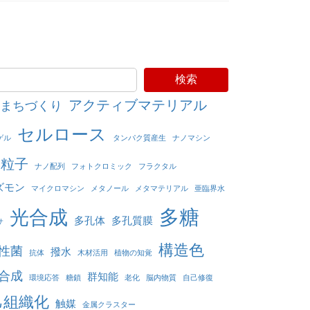
検索
アクティブマテリアル
まちづくり
セルロース
ゲル
タンパク質産生
ナノマシン
ノ粒子
ナノ配列
フォトクロミック
フラクタル
ズモン
マイクロマシン
メタノール
メタマテリアル
亜臨界水
多糖
光合成
多孔体
多孔質膜
サ
構造色
性菌
撥水
抗体
木材活用
植物の知覚
合成
群知能
環境応答
糖鎖
老化
脳内物質
自己修復
己組織化
触媒
金属クラスター