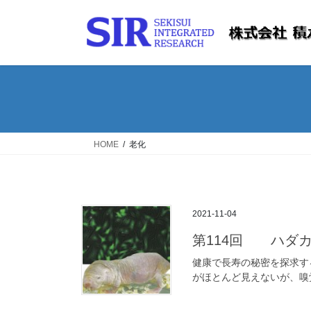
コ
ナ
ン
ビ
テ
ゲ
ン
ー
ツ
シ
へ
ョ
ス
ン
キ
に
ッ
移
HOME
老化
プ
動
2021-11-04
第114回 ハダ
健康で長寿の秘密を探求す
がほとんど見えないが、嗅