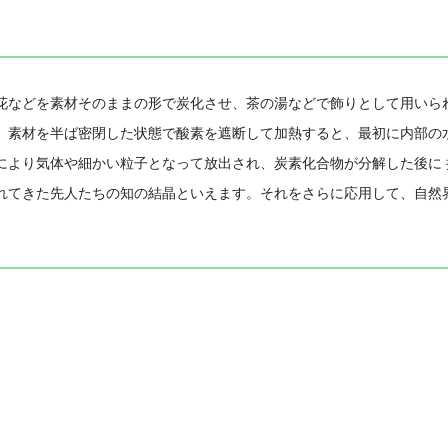
などを素材そのままの形で炭化させ、茶の湯などで飾りとして用いられ
、素材を半ば密閉した状態で酸素を遮断して加熱すると、最初に内部の
により気体や細かい粒子となって放出され、炭素化合物が分解した後に
れてきた先人たちの知の結晶といえます。それをさらに応用して、自然