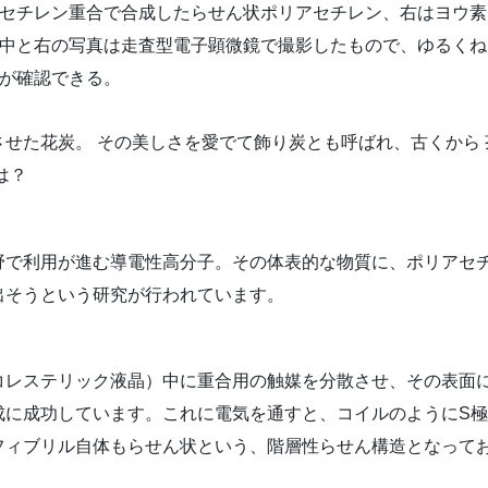
セチレン重合で合成したらせん状ポリアセチレン、右はヨウ素
中と右の写真は走査型電子顕微鏡で撮影したもので、ゆるくね
が確認できる。
せた花炭。 その美しさを愛でて飾り炭とも呼ばれ、古くから
は？
野で利用が進む導電性高分子。その体表的な物質に、ポリアセ
出そうという研究が行われています。
コレステリック液晶）中に重合用の触媒を分散させ、その表面
成に成功しています。これに電気を通すと、コイルのようにS極
フィブリル自体もらせん状という、階層性らせん構造となって