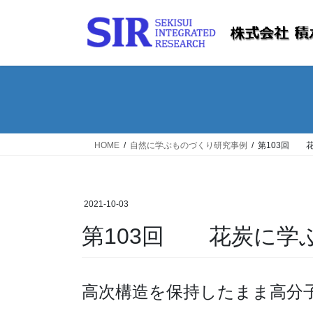
コ
ナ
ン
ビ
テ
ゲ
ン
ー
ツ
シ
へ
ョ
ス
ン
キ
に
ッ
移
HOME
自然に学ぶものづくり研究事例
第103回 
プ
動
2021-10-03
第103回 花炭に学
高次構造を保持したまま高分