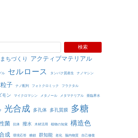
検索
アクティブマテリアル
まちづくり
セルロース
ゲル
タンパク質産生
ナノマシン
ノ粒子
ナノ配列
フォトクロミック
フラクタル
ズモン
マイクロマシン
メタノール
メタマテリアル
亜臨界水
多糖
光合成
多孔体
多孔質膜
サ
構造色
性菌
撥水
抗体
木材活用
植物の知覚
合成
群知能
環境応答
糖鎖
老化
脳内物質
自己修復