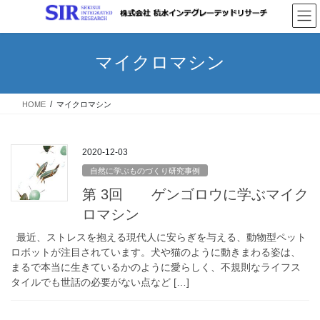
コ
ナ
ン
ビ
テ
ゲ
ン
ー
マイクロマシン
ツ
シ
へ
ョ
ス
ン
HOME
マイクロマシン
キ
に
ッ
移
プ
動
2020-12-03
自然に学ぶものづくり研究事例
第 3回 ゲンゴロウに学ぶマイク
ロマシン
最近、ストレスを抱える現代人に安らぎを与える、動物型ペット
ロボットが注目されています。犬や猫のように動きまわる姿は、
まるで本当に生きているかのように愛らしく、不規則なライフス
タイルでも世話の必要がない点など […]