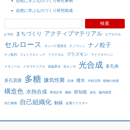
自然に学ぶものづくり研究事例
自然に学ぶものづくり研究助成
検索
アクティブマテリアル
まちづくり
μ-TAS
エアロゲル
セルロース
ナノ粒子
タンパク質産生
ナノマシン
プラズモン
ナノ配列
フォトクロミック
フラクタル
マイクロマシン
光合成
多孔体
メタノール
メタマテリアル
亜臨界水
光センサ
多糖
嫌気性菌
多孔質膜
撥水
抗体
木材活用
植物の知覚
構造色
水熱合成
群知能
環境応答
糖鎖
老化
脳内物質
自己組織化
触媒
自己修復
金属クラスター