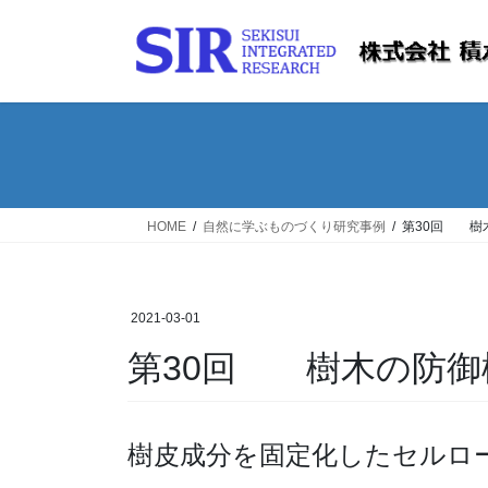
コ
ナ
ン
ビ
テ
ゲ
ン
ー
ツ
シ
へ
ョ
ス
ン
キ
に
ッ
移
HOME
自然に学ぶものづくり研究事例
第30回 樹
プ
動
2021-03-01
第30回 樹木の防御
樹皮成分を固定化したセルロ