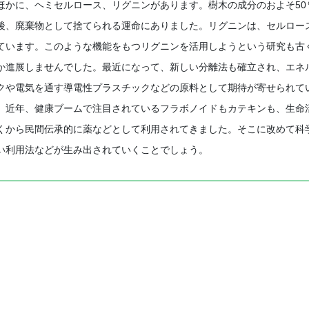
かに、ヘミセルロース、リグニンがあります。樹木の成分のおよそ50％
後、廃棄物として捨てられる運命にありました。リグニンは、セルロー
ています。このような機能をもつリグニンを活用しようという研究も古
か進展しませんでした。最近になって、新しい分離法も確立され、エネ
クや電気を通す導電性プラスチックなどの原料として期待が寄せられて
。近年、健康ブームで注目されているフラボノイドもカテキンも、生命
くから民間伝承的に薬などとして利用されてきました。そこに改めて科
い利用法などが生み出されていくことでしょう。