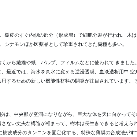
、樹皮のすぐ内側の部分（形成層）で細胞分裂が行われ、木は
、シナモンほか医薬品として珍重されてきた樹種も多い。
古くから繊維や紙、パルプ、フィルムなどに使われて きました
て、最近では、海水を真水に変える逆浸透膜、血液透析用中 空
応用するための新しい機能性材料の開発が注目されています。そ
の縄文杉は、中央部が空洞になりながら、巨大な体を天に向かって
通さない丈夫な構造が相まって、樹木は長生きできると考えら
こに樹皮成分のタンニンを固定化する、特殊な薄膜の合成法がす