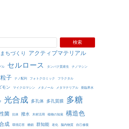
検索
アクティブマテリアル
まちづくり
セルロース
ゲル
タンパク質産生
ナノマシン
ノ粒子
ナノ配列
フォトクロミック
フラクタル
ズモン
マイクロマシン
メタノール
メタマテリアル
亜臨界水
多糖
光合成
多孔体
多孔質膜
サ
構造色
性菌
撥水
抗体
木材活用
植物の知覚
合成
群知能
環境応答
糖鎖
老化
脳内物質
自己修復