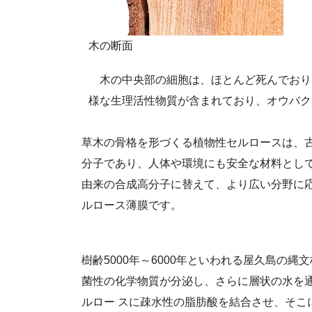
木の断面
木の中央部の細胞は、ほとんど死んでおり
様な生理活性物質が含まれており、オウバク
草木の骨格を形づくる植物性セルロースは、
分子であり、人体や環境にも安全な材料とし
由来の合成高分子に替えて、より広い分野に
ルロース薄膜です。
樹齢5000年～6000年といわれる屋久島
菌性の化学物質が分泌し、さらに層状の水を
ルロー スに疎水性の脂肪酸を結合させ、そ