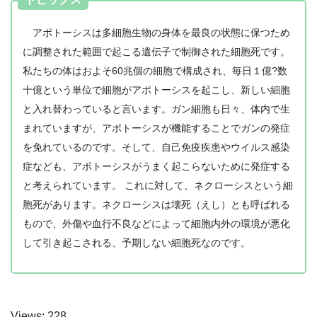
アポトーシスは多細胞生物の身体を最良の状態に保つため
に調整された範囲で起こる遺伝子で制御された細胞死です。
私たちの体はおよそ60兆個の細胞で構成され、毎日１億?数
十億という単位で細胞がアポトーシスを起こし、新しい細胞
と入れ替わっていると言います。ガン細胞も日々、体内で生
まれていますが、アポトーシスが機能することでガンの発症
を免れているのです。そして、自己免疫疾患やウイルス感染
症なども、アポトーシスがうまく起こらないために発症する
と考えられています。 これに対して、ネクローシスという細
胞死があります。ネクローシスは壊死（えし）とも呼ばれる
もので、外傷や血行不良などによって細胞内外の環境が悪化
して引き起こされる、予期しない細胞死なのです。
Views: 228