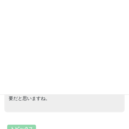
考え方に接しました。日本はバブルのただ中で、開発
ラッシュの時代。まだこういう考え方はありませんで
したが、時代を追って注目されるようになったので
す。近年では、コンパクトシティという概念がまちづ
くりの現場で使われるようになってきました。 では、
コンパクトなまちづくりとはどのようなものなのでし
ょうか？ 私は、「未来のための都市のダイエット」と
いう説明をしています。地域の個性を考慮しつつ、環
境負荷が小さく、かつ生活の質も高く、人々が進んで
集まるようなまちづくりを行うこと。持続可能な社会
を実現するためには、拡散させない縮小のプロセス
や、空間をいかにリサイクルするかといった視点も必
要だと思いますね。
トピックス