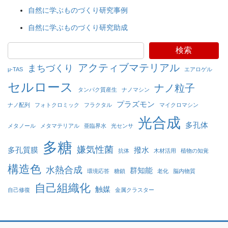
自然に学ぶものづくり研究事例
自然に学ぶものづくり研究助成
検索
アクティブマテリアル
まちづくり
μ-TAS
エアロゲル
セルロース
ナノ粒子
タンパク質産生
ナノマシン
プラズモン
ナノ配列
フォトクロミック
フラクタル
マイクロマシン
光合成
多孔体
メタノール
メタマテリアル
亜臨界水
光センサ
多糖
嫌気性菌
多孔質膜
撥水
抗体
木材活用
植物の知覚
構造色
水熱合成
群知能
環境応答
糖鎖
老化
脳内物質
自己組織化
触媒
自己修復
金属クラスター